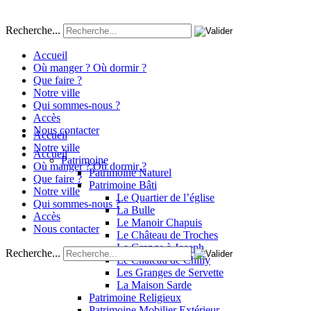
Recherche...
Accueil
Où manger ? Où dormir ?
Que faire ?
Notre ville
Qui sommes-nous ?
Accès
Nous contacter
Accueil
Notre ville
Accueil
Patrimoine
Où manger ? Où dormir ?
Patrimoine Naturel
Que faire ?
Patrimoine Bâti
Notre ville
Le Quartier de l’église
Qui sommes-nous ?
La Bulle
Accès
Le Manoir Chapuis
Nous contacter
Le Château de Troches
La Grange à Joseph
Recherche...
Le Château de Chilly
Les Granges de Servette
La Maison Sarde
Patrimoine Religieux
Patrimoine Mobilier Extérieur