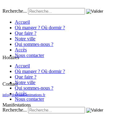
Recherche...
Accueil
Où manger ? Où dormir ?
Que faire ?
Notre ville
Qui sommes-nous ?
Accès
Nous contacter
Horaires
Accueil
Où manger ? Où dormir ?
Que faire ?
Notre ville
Contact
Qui sommes-nous ?
Accès
info@douvaine-animations.fr
Nous contacter
Manifestations
Recherche...